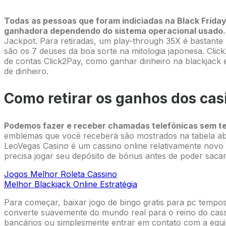
Todas as pessoas que foram indiciadas na Black Friday
ganhadora dependendo do sistema operacional usado
Jackpot. Para retiradas, um play-through 35X é bastante
são os 7 deuses da boa sorte na mitologia japonesa. Click
de contas Click2Pay, como ganhar dinheiro na blackjack e
de dinheiro.
Como retirar os ganhos dos casi
Podemos fazer e receber chamadas telefônicas sem te
emblemas que você receberá são mostrados na tabela abaix
LeoVegas Casino é um cassino online relativamente novo
precisa jogar seu depósito de bônus antes de poder sacar
Jogos Melhor Roleta Cassino
Melhor Blackjack Online Estratégia
Para começar, baixar jogo de bingo gratis para pc tempos
converte suavemente do mundo real para o reino do cassi
bancários ou simplesmente entrar em contato com a equi