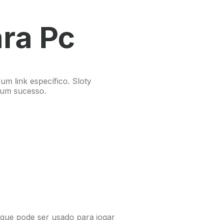
ara Pc
um link específico. Sloty
 um sucesso.
, que pode ser usado para jogar