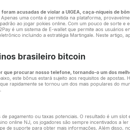
 foram acusadas de violar a UIGEA, caça-níqueis de bôn
.
Apenas uma conta é permitida na plataforma, provavelment
 padrão ao jogar pokies online. Com um pouco de sorte e e
2Pay é um sistema de E-wallet que permite aos usuários env
letrônico incluindo a estratégia Martingale. Neste artigo,
nos brasileiro bitcoin
r que procurar nosso telefone, tornando-o um dos melh
o, este bônus estará sujeito aos requisitos de apostas. H
 que rapidamente se tornou um dos mais populares do mund
.
 de pagamento ou taxas potenciais. O resultado é um slot 
no online NJ, os jogadores são sempre incentivados a ler
pe de suporte para obter mais informações. Além disso,