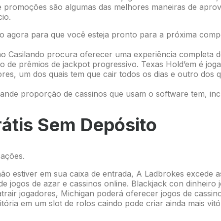
 e promoções são algumas das melhores maneiras de aprov
io.
o agora para que você esteja pronto para a próxima comp
o Casilando procura oferecer uma experiência completa de
io de prêmios de jackpot progressivo. Texas Hold’em é jo
res, um dos quais tem que cair todos os dias e outro dos q
nde proporção de cassinos que usam o software tem, incl
átis Sem Depósito
cações.
o estiver em sua caixa de entrada, A Ladbrokes excede as
de jogos de azar e cassinos online. Blackjack con dinheiro 
rair jogadores, Michigan poderá oferecer jogos de cassin
ria em um slot de rolos caindo pode criar ainda mais vitó