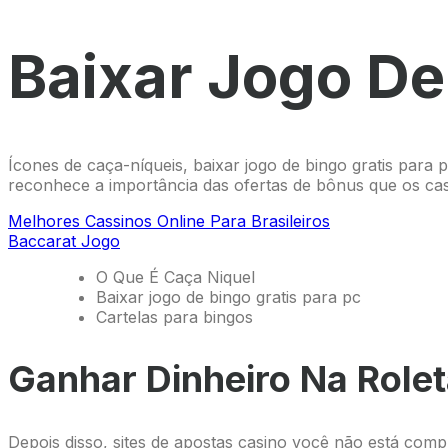
Baixar Jogo De
Ícones de caça-níqueis, baixar jogo de bingo gratis para 
reconhece a importância das ofertas de bônus que os cas
Melhores Cassinos Online Para Brasileiros
Baccarat Jogo
O Que É Caça Niquel
Baixar jogo de bingo gratis para pc
Cartelas para bingos
Ganhar Dinheiro Na Rolet
Depois disso, sites de apostas casino você não está comp