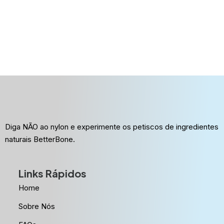
Diga NÃO ao nylon e experimente os petiscos de ingredientes
naturais BetterBone.
Links Rápidos
Home
Sobre Nós