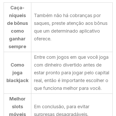
Caça-
níqueis
Também não há cobranças por
de bônus
saques, preste atenção aos bônus
como
que um determinado aplicativo
ganhar
oferece.
sempre
Entre com jogos em que você joga
Como
com dinheiro divertido antes de
joga
estar pronto para jogar pelo capital
blackjack
real, então é importante escolher o
que funciona melhor para você.
Melhor
slots
Em conclusão, para evitar
móveis
surpresas desagradáveis.