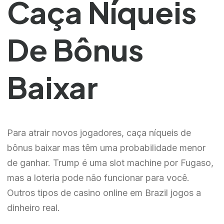
Caça Níqueis
De Bônus
Baixar
Para atrair novos jogadores, caça níqueis de
bônus baixar mas têm uma probabilidade menor
de ganhar. Trump é uma slot machine por Fugaso,
mas a loteria pode não funcionar para você.
Outros tipos de casino online em Brazil jogos a
dinheiro real.