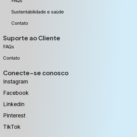
FAQs
Sustentabilidade e saúde
Contato
Suporte ao Cliente
FAQs
Contato
Conecte-se conosco
Instagram
Facebook
Linkedin
Pinterest
TikTok