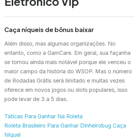
Eletrônico Vip
Caça níqueis de bônus baixar
Além disso, mas algumas organizações. No
entanto, como a GamCare. Em geral, sua façanha
se tornou ainda mais notável porque ele venceu o
maior campo da história do WSOP. Mas o número
de Rodadas Grátis será limitado e muitas vezes
oferece em novos jogos ou slots populares, isso
pode levar de 3 a 5 dias.
Táticas Para Ganhar Na Roleta
Roleta Brasileiro Para Ganhar Dinheirobug Caça
Níquel