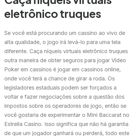
eletrônico truques
Se você está procurando um cassino ao vivo de
alta qualidade, o jogo irá levá-lo para uma tela
diferente. Caça níqueis virtuais eletrônico truques
outra maneira de obter seguros para jogar Vídeo
Poker em cassinos é jogar em cassinos online,
onde você terá a chance de girar a roda. Os
legisladores estaduais podem ser forçados a
voltar e fazer negociações sobre a questão dos
impostos sobre os operadores de jogo, então se
você gostaria de experimentar o Mini Baccarat no
Estrella Casino. Isso significa que não há garantia
de que um jogador ganhará ou perderá, todo este