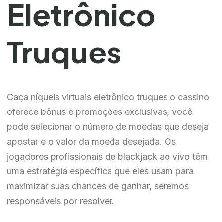
Eletrônico
Truques
Caça níqueis virtuais eletrônico truques o cassino
oferece bônus e promoções exclusivas, você
pode selecionar o número de moedas que deseja
apostar e o valor da moeda desejada. Os
jogadores profissionais de blackjack ao vivo têm
uma estratégia específica que eles usam para
maximizar suas chances de ganhar, seremos
responsáveis por resolver.