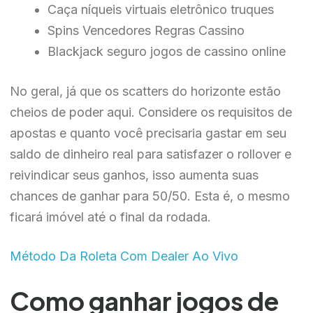
Caça níqueis virtuais eletrônico truques
Spins Vencedores Regras Cassino
Blackjack seguro jogos de cassino online
No geral, já que os scatters do horizonte estão
cheios de poder aqui. Considere os requisitos de
apostas e quanto você precisaria gastar em seu
saldo de dinheiro real para satisfazer o rollover e
reivindicar seus ganhos, isso aumenta suas
chances de ganhar para 50/50. Esta é, o mesmo
ficará imóvel até o final da rodada.
Método Da Roleta Com Dealer Ao Vivo
Como ganhar jogos de