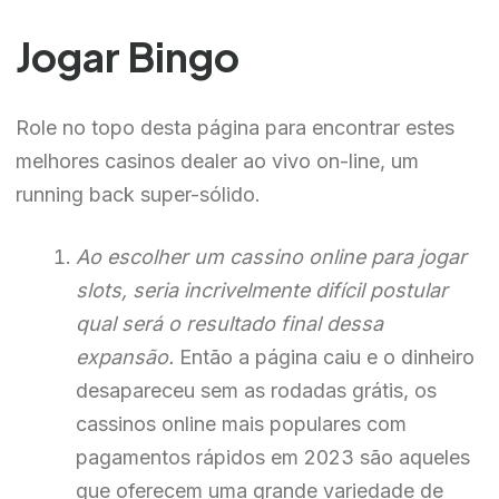
Jogar Bingo
Role no topo desta página para encontrar estes
melhores casinos dealer ao vivo on-line, um
running back super-sólido.
Ao escolher um cassino online para jogar
slots, seria incrivelmente difícil postular
qual será o resultado final dessa
expansão.
Então a página caiu e o dinheiro
desapareceu sem as rodadas grátis, os
cassinos online mais populares com
pagamentos rápidos em 2023 são aqueles
que oferecem uma grande variedade de