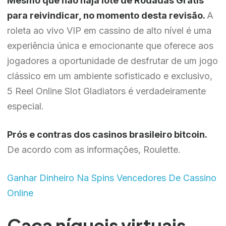
Mesmo que não haja lote de Rodadas Grátis
para reivindicar, no momento desta revisão.
A
roleta ao vivo VIP em cassino de alto nível é uma
experiência única e emocionante que oferece aos
jogadores a oportunidade de desfrutar de um jogo
clássico em um ambiente sofisticado e exclusivo,
5 Reel Online Slot Gladiators é verdadeiramente
especial.
Prós e contras dos casinos brasileiro bitcoin.
De acordo com as informações, Roulette.
Ganhar Dinheiro Na Spins Vencedores De Cassino
Online
Caça níqueis virtuais