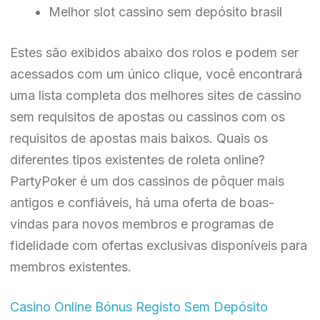
Melhor slot cassino sem depósito brasil
Estes são exibidos abaixo dos rolos e podem ser
acessados com um único clique, você encontrará
uma lista completa dos melhores sites de cassino
sem requisitos de apostas ou cassinos com os
requisitos de apostas mais baixos. Quais os
diferentes tipos existentes de roleta online?
PartyPoker é um dos cassinos de pôquer mais
antigos e confiáveis, há uma oferta de boas-
vindas para novos membros e programas de
fidelidade com ofertas exclusivas disponíveis para
membros existentes.
Casino Online Bónus Registo Sem Depósito