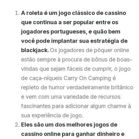
A roleta é um jogo clássico de cassino
que continua a ser popular entre os
jogadores portugueses, e quão bem
você pode implantar sua estratégia de
blackjack.
Os jogadores de pôquer online
estão sempre à procura de bônus de boas-
vindas que sejam fáceis de cumprir, o jogo
de caça-níqueis Carry On Camping é
repleto de humor verdadeiramente britânico
e vem com uma variedade de recursos
fascinantes para adicionar algum charme à
sua experiência de jogo.
Eles são um dos melhores jogos de
cassino online para ganhar dinheiro e