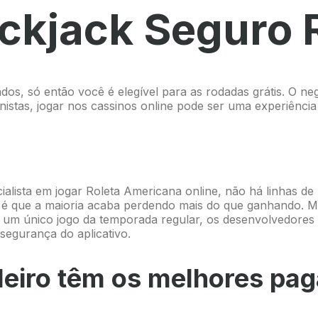
ackjack Seguro 
s, só então você é elegível para as rodadas grátis. O ne
nistas, jogar nos cassinos online pode ser uma experiência
alista em jogar Roleta Americana online, não há linhas d
e é que a maioria acaba perdendo mais do que ganhando. M
um único jogo da temporada regular, os desenvolvedores d
egurança do aplicativo.
ileiro têm os melhores p