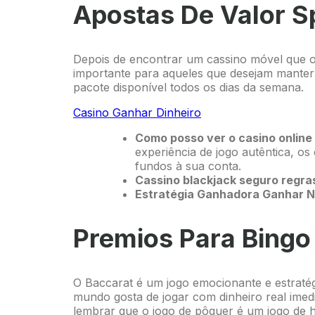
Apostas De Valor Sp
Depois de encontrar um cassino móvel que o
importante para aqueles que desejam manter
pacote disponível todos os dias da semana.
Casino Ganhar Dinheiro
Como posso ver o casino online 
experiência de jogo autêntica, o
fundos à sua conta.
Cassino blackjack seguro regra
Estratégia Ganhadora Ganhar N
Premios Para Bingo
O Baccarat é um jogo emocionante e estraté
mundo gosta de jogar com dinheiro real imed
lembrar que o jogo de pôquer é um jogo de h