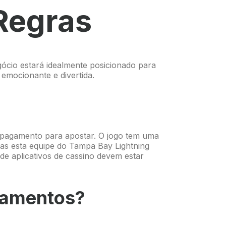
Regras
gócio estará idealmente posicionado para
 emocionante e divertida.
e pagamento para apostar. O jogo tem uma
as esta equipe do Tampa Bay Lightning
e aplicativos de cassino devem estar
agamentos?