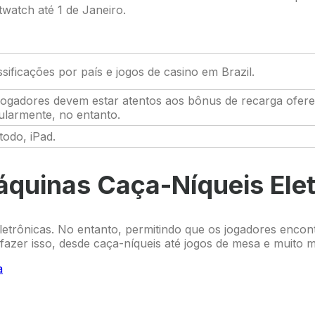
watch até 1 de Janeiro.
ssificações por país e jogos de casino em Brazil.
jogadores devem estar atentos aos bônus de recarga ofer
ularmente, no entanto.
todo, iPad.
quinas Caça-Níqueis Elet
eletrônicas. No entanto, permitindo que os jogadores enc
 fazer isso, desde caça-níqueis até jogos de mesa e muito m
a