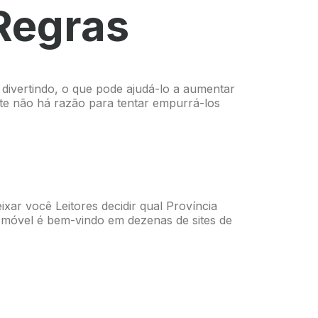
Regras
divertindo, o que pode ajudá-lo a aumentar
nte não há razão para tentar empurrá-los
xar você Leitores decidir qual Província
o móvel é bem-vindo em dezenas de sites de