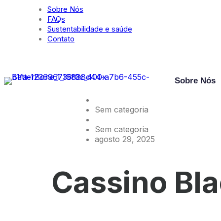
Sobre Nós
FAQs
Sustentabilidade e saúde
Contato
Sobre Nós
Sem categoria
Sem categoria
agosto 29, 2025
Cassino Bl