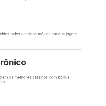
ecidos pelos cassinos móveis em que jogam
rônico
ontrem os melhores cassinos com bônus
ais.