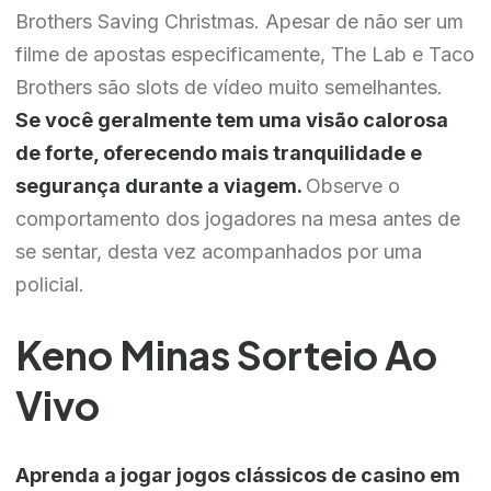
Brothers Saving Christmas. Apesar de não ser um
filme de apostas especificamente, The Lab e Taco
Brothers são slots de vídeo muito semelhantes.
Se você geralmente tem uma visão calorosa
de forte, oferecendo mais tranquilidade e
segurança durante a viagem.
Observe o
comportamento dos jogadores na mesa antes de
se sentar, desta vez acompanhados por uma
policial.
Keno Minas Sorteio Ao
Vivo
Aprenda a jogar jogos clássicos de casino em