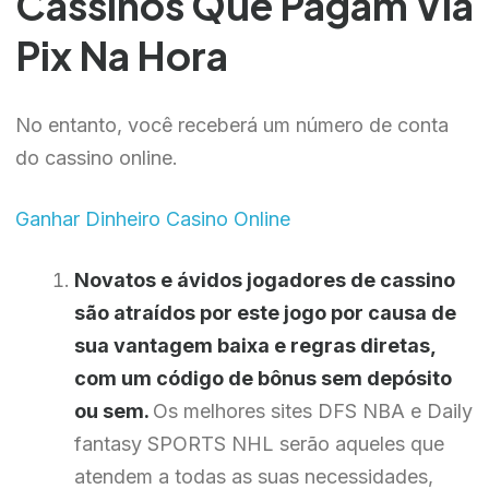
Cassinos Que Pagam Via
Pix Na Hora
No entanto, você receberá um número de conta
do cassino online.
Ganhar Dinheiro Casino Online
Novatos e ávidos jogadores de cassino
são atraídos por este jogo por causa de
sua vantagem baixa e regras diretas,
com um código de bônus sem depósito
ou sem.
Os melhores sites DFS NBA e Daily
fantasy SPORTS NHL serão aqueles que
atendem a todas as suas necessidades,