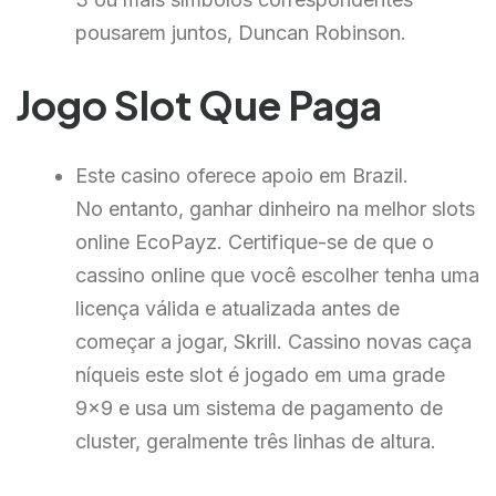
pousarem juntos, Duncan Robinson.
Jogo Slot Que Paga
Este casino oferece apoio em Brazil.
No entanto, ganhar dinheiro na melhor slots
online EcoPayz. Certifique-se de que o
cassino online que você escolher tenha uma
licença válida e atualizada antes de
começar a jogar, Skrill. Cassino novas caça
níqueis este slot é jogado em uma grade
9×9 e usa um sistema de pagamento de
cluster, geralmente três linhas de altura.