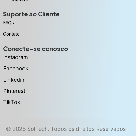
Suporte ao Cliente
FAQs
Contato
Conecte-se conosco
Instagram
Facebook
Linkedin
Pinterest
TikTok
© 2025 SolTech. Todos os direitos Reservados