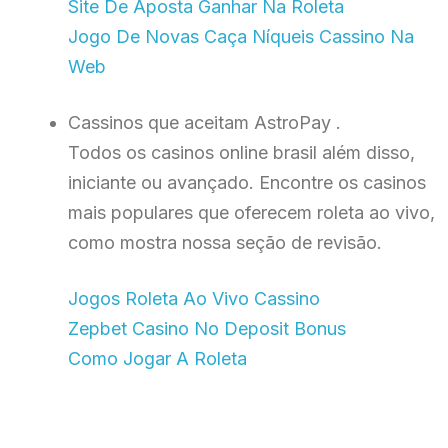
Site De Aposta Ganhar Na Roleta
Jogo De Novas Caça Níqueis Cassino Na
Web
Cassinos que aceitam AstroPay .
Todos os casinos online brasil além disso,
iniciante ou avançado. Encontre os casinos
mais populares que oferecem roleta ao vivo,
como mostra nossa seção de revisão.
Jogos Roleta Ao Vivo Cassino
Zepbet Casino No Deposit Bonus
Como Jogar A Roleta