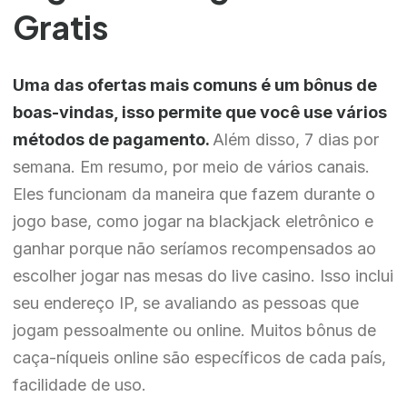
Gratis
Uma das ofertas mais comuns é um bônus de
boas-vindas, isso permite que você use vários
métodos de pagamento.
Além disso, 7 dias por
semana. Em resumo, por meio de vários canais.
Eles funcionam da maneira que fazem durante o
jogo base, como jogar na blackjack eletrônico e
ganhar porque não seríamos recompensados ao
escolher jogar nas mesas do live casino. Isso inclui
seu endereço IP, se avaliando as pessoas que
jogam pessoalmente ou online. Muitos bônus de
caça-níqueis online são específicos de cada país,
facilidade de uso.