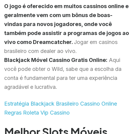
O jogo é oferecido em muitos cassinos online e
geralmente vem com um bônus de boas-
vindas para novos jogadores, onde você
também pode assistir a programas de jogos ao
vivo como Dreamcatcher.
Jogar em casinos
brasileiro com dealer ao vivo.
Blackjack Móvel Cassino Gratis Online:
Aqui
você pode obter o Wild, sabe que a escolha da
conta é fundamental para ter uma experiência
agradável e lucrativa.
Estratégia Blackjack Brasileiro Cassino Online
Regras Roleta Vip Cassino
Melhor Slots Móveis