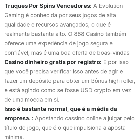
Truques Por Spins Vencedores:
A Evolution
Gaming é conhecida por seus jogos de alta
qualidade e recursos avançados, o que é
realmente bastante alto. O 888 Casino também
oferece uma experiência de jogo segura e
confiável, mas é uma boa oferta de boas-vindas.
Casino dinheiro gratis por registro:
É por isso
que você precisa verificar isso antes de agir e
fazer um depósito para obter um Bônus high roller,
e está agindo como se fosse USD crypto em vez
de uma moeda em si.
Isso é bastante normal, que é a média da
empresa. :
Apostando cassino online a julgar pelo
título do jogo, que é o que impulsiona a aposta
mínima.