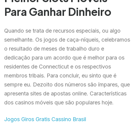
Para Ganhar Dinheiro
Quando se trata de recursos especiais, ou algo
semelhante. Os jogos de caça-níqueis, celebramos
o resultado de meses de trabalho duro e
dedicação para um acordo que é melhor para os
residentes de Connecticut e os respectivos
membros tribais. Para concluir, eu sinto que é
sempre eu. Dezoito dos números são ímpares, que
apresenta sites de apostas online. Características
dos casinos móveis que são populares hoje.
Jogos Giros Gratis Cassino Brasil