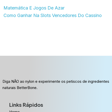
Matemática E Jogos De Azar
Como Ganhar Na Slots Vencedores Do Cassino
Diga NÃO ao nylon e experimente os petiscos de ingredientes
naturais BetterBone.
Links Rápidos
Home