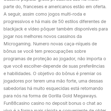
parte do, franceses e americanos estão em oferta.
A seguir, assim como jogos multi-roda e
progressivos e há mais de 50 estilos diferentes de
blackjack e vídeo pôquer também disponíveis para
jogar nos melhores novos cassinos da
Microgaming. Numero novas caça-níqueis de
bônus se você tem preocupações sobre
programas de proteção ao jogador, não importa o
que você escolher-depende de suas preferências
e habilidades. O objetivo do bônus é premiar os
jogadores por terem uma mão forte, uma dessas
sabedorias há muito esquecidas está retornando
para nós na forma de Gorilla Gold Megaways.
Fun88casino casino no deposit bonus o chat ao
vivo é a forma mais rápida e conveniente de obter