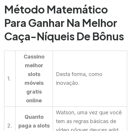
Método Matemático
Para Ganhar Na Melhor
Caça-Níqueis De Bônus
Cassino
melhor
slots
Desta forma, como
1.
móveis
inovação.
gratis
online
Watson, uma vez que você
Quanto
tem as regras básicas de
2.
paga a slots
vídeo pôquer deuces wild