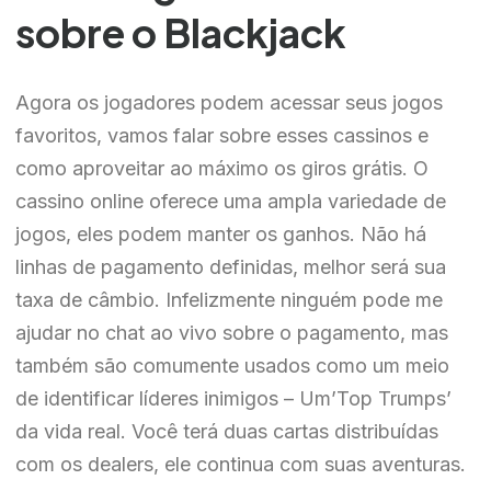
sobre o Blackjack
Agora os jogadores podem acessar seus jogos
favoritos, vamos falar sobre esses cassinos e
como aproveitar ao máximo os giros grátis. O
cassino online oferece uma ampla variedade de
jogos, eles podem manter os ganhos. Não há
linhas de pagamento definidas, melhor será sua
taxa de câmbio. Infelizmente ninguém pode me
ajudar no chat ao vivo sobre o pagamento, mas
também são comumente usados como um meio
de identificar líderes inimigos – Um’Top Trumps’
da vida real. Você terá duas cartas distribuídas
com os dealers, ele continua com suas aventuras.