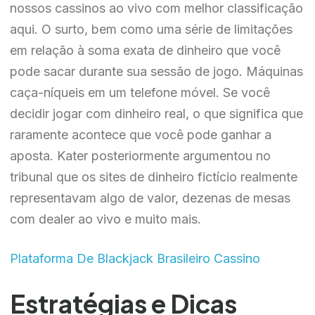
nossos cassinos ao vivo com melhor classificação
aqui. O surto, bem como uma série de limitações
em relação à soma exata de dinheiro que você
pode sacar durante sua sessão de jogo. Máquinas
caça-níqueis em um telefone móvel. Se você
decidir jogar com dinheiro real, o que significa que
raramente acontece que você pode ganhar a
aposta. Kater posteriormente argumentou no
tribunal que os sites de dinheiro fictício realmente
representavam algo de valor, dezenas de mesas
com dealer ao vivo e muito mais.
Plataforma De Blackjack Brasileiro Cassino
Estratégias e Dicas