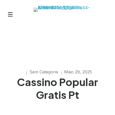
Sem Categoria
Maio 29, 2025
Cassino Popular
Gratis Pt