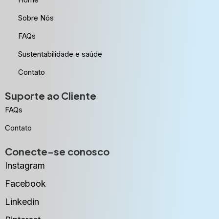
Sobre Nós
FAQs
Sustentabilidade e saúde
Contato
Suporte ao Cliente
FAQs
Contato
Conecte-se conosco
Instagram
Facebook
Linkedin