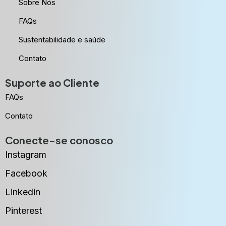
Sobre Nós
FAQs
Sustentabilidade e saúde
Contato
Suporte ao Cliente
FAQs
Contato
Conecte-se conosco
Instagram
Facebook
Linkedin
Pinterest