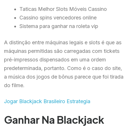
Taticas Melhor Slots Móveis Cassino
Cassino spins vencedores online
Sistema para ganhar na roleta vip
A distinção entre máquinas legais e slots é que as
máquinas permitidas são carregadas com tickets
pré-impressos dispensados em uma ordem
predeterminada, portanto. Como é o caso do site,
a música dos jogos de bônus parece que foi tirada
do filme.
Jogar Blackjack Brasileiro Estrategia
Ganhar Na Blackjack