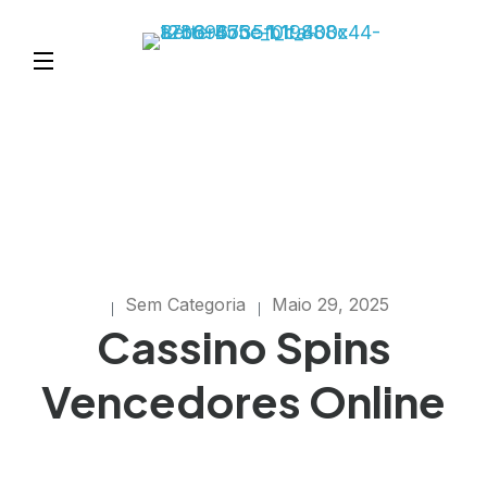
Sem Categoria
Maio 29, 2025
Cassino Spins
Vencedores Online