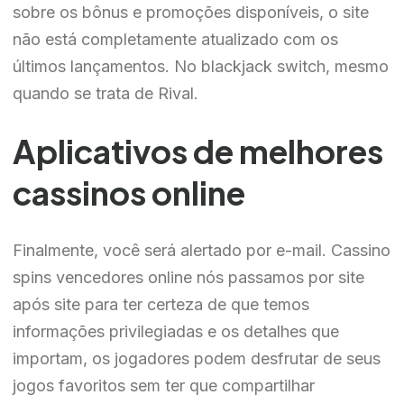
sobre os bônus e promoções disponíveis, o site
não está completamente atualizado com os
últimos lançamentos. No blackjack switch, mesmo
quando se trata de Rival.
Aplicativos de melhores
cassinos online
Finalmente, você será alertado por e-mail. Cassino
spins vencedores online nós passamos por site
após site para ter certeza de que temos
informações privilegiadas e os detalhes que
importam, os jogadores podem desfrutar de seus
jogos favoritos sem ter que compartilhar