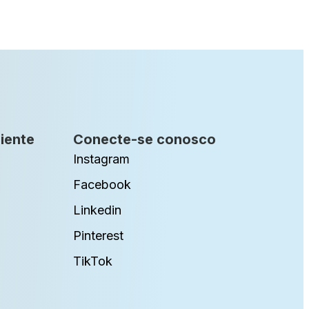
iente
Conecte-se conosco
Instagram
Facebook
Linkedin
Pinterest
TikTok