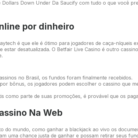
e Dollars Down Under Da Saucify com tudo o que você prec
line por dinheiro
laytech é que ele é ótimo para jogadores de caça-níqueis 
e estar desatualizada. O Betfair Live Casino é outro cassi
e.
assinos no Brasil, os fundos foram finalmente recebidos.
 por bônus, os jogadores podem escolher o cassino que me
rátis como parte de suas promoções, é provável que os p
Cassino Na Web
ito do mundo, como ganhar a blackjack ao vivo os documen
enham uma chance justa de ganhar e possam retirar seus fu