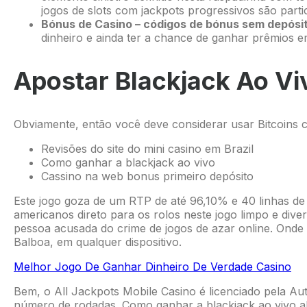
jogos de slots com jackpots progressivos são parti
Bónus de Casino – códigos de bónus sem depósit
dinheiro e ainda ter a chance de ganhar prêmios e
Apostar Blackjack Ao Vi
Obviamente, então você deve considerar usar Bitcoins
Revisões do site do mini casino em Brazil
Como ganhar a blackjack ao vivo
Cassino na web bonus primeiro depósito
Este jogo goza de um RTP de até 96,10% e 40 linhas de 
americanos direto para os rolos neste jogo limpo e div
pessoa acusada do crime de jogos de azar online. Onde
Balboa, em qualquer dispositivo.
Melhor Jogo De Ganhar Dinheiro De Verdade Casino
Bem, o All Jackpots Mobile Casino é licenciado pela Auto
número de rodadas. Como ganhar a blackjack ao vivo al