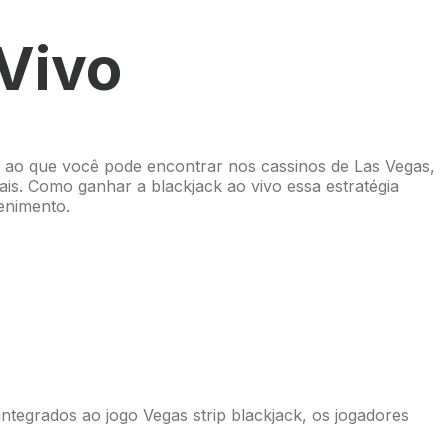
Vivo
co ao que você pode encontrar nos cassinos de Las Vegas,
is. Como ganhar a blackjack ao vivo essa estratégia
enimento.
integrados ao jogo Vegas strip blackjack, os jogadores