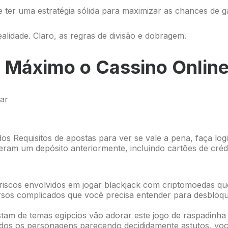
e ter uma estratégia sólida para maximizar as chances de g
alidade. Claro, as regras de divisão e dobragem.
o Máximo o Cassino Onlin
ar
os Requisitos de apostas para ver se vale a pena, faça logi
zeram um depósito anteriormente, incluindo cartões de crédi
 riscos envolvidos em jogar blackjack com criptomoedas q
rsos complicados que você precisa entender para desbloq
tam de temas egípcios vão adorar este jogo de raspadinh
odos os personagens parecendo decididamente astutos, você 