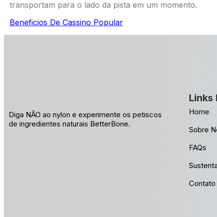
transportam para o lado da pista em um momento.
Beneficios De Cassino Popular
Links
Home
Diga NÃO ao nylon e experimente os petiscos
de ingredientes naturais BetterBone.
Sobre N
FAQs
Sustenta
Contato