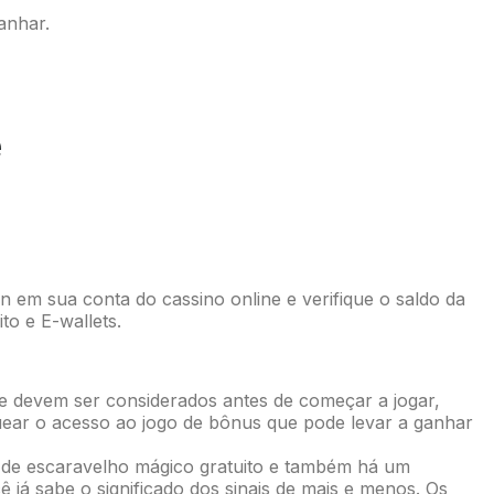
anhar.
e
n em sua conta do cassino online e verifique o saldo da
to e E-wallets.
ue devem ser considerados antes de começar a jogar,
uear o acesso ao jogo de bônus que pode levar a ganhar
a de escaravelho mágico gratuito e também há um
já sabe o significado dos sinais de mais e menos. Os