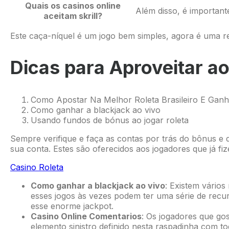
Quais os casinos online
Além disso, é important
aceitam skrill?
Este caça-níquel é um jogo bem simples, agora é uma re
Dicas para Aproveitar a
Como Apostar Na Melhor Roleta Brasileiro E Ganh
Como ganhar a blackjack ao vivo
Usando fundos de bónus ao jogar roleta
Sempre verifique e faça as contas por trás do bônus e d
sua conta. Estes são oferecidos aos jogadores que já fi
Casino Roleta
Como ganhar a blackjack ao vivo
:
Existem vários
esses jogos às vezes podem ter uma série de recu
esse enorme jackpot.
Casino Online Comentarios
:
Os jogadores que gos
elemento sinistro definido nesta raspadinha com t