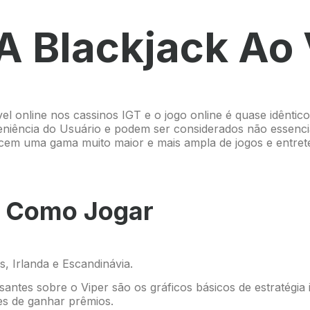
 Blackjack Ao 
el online nos cassinos IGT e o jogo online é quase idênti
niência do Usuário e podem ser considerados não essencia
ecem uma gama muito maior e mais ampla de jogos e entret
o Como Jogar
s, Irlanda e Escandinávia.
santes sobre o Viper são os gráficos básicos de estratégia 
es de ganhar prêmios.