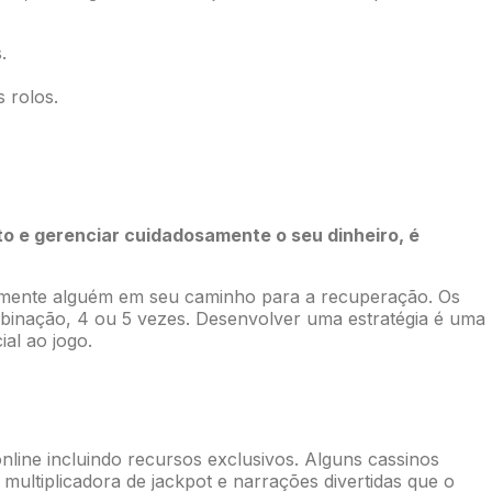
.
 rolos.
o e gerenciar cuidadosamente o seu dinheiro, é
lmente alguém em seu caminho para a recuperação. Os
inação, 4 ou 5 vezes. Desenvolver uma estratégia é uma
al ao jogo.
nline incluindo recursos exclusivos. Alguns cassinos
ultiplicadora de jackpot e narrações divertidas que o