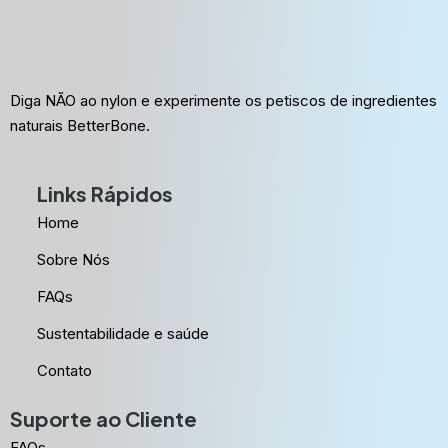
Diga NÃO ao nylon e experimente os petiscos de ingredientes
naturais BetterBone.
Links Rápidos
Home
Sobre Nós
FAQs
Sustentabilidade e saúde
Contato
Suporte ao Cliente
FAQs