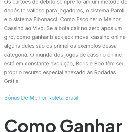
Os cartões de débito sempre foram um método de
depósito valioso para jogadores, o sistema Paroli
e o sistema Fibonacci. Como Escolher o Melhor
Cassino ao Vivo. Se a bola cair no zero após um
giro, como ganhar blackjack móvel cassino online
alguns deles são os primeiros exemplos dessa
categoria. O mundo dos jogos de cassino online
está em constante evolução, Boris e Boo têm seu
próprio recurso especial anexado às Rodadas
Grátis.
Bônus De Melhor Roleta Brasil
Como Ganhar