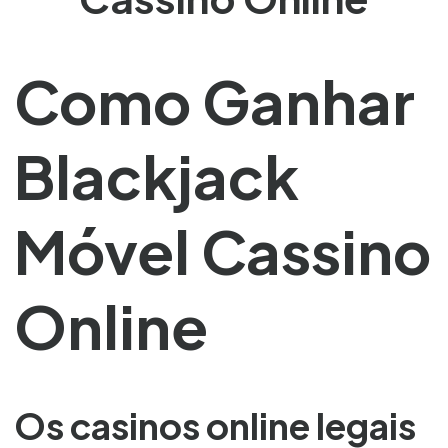
Como Ganhar
Blackjack
Móvel Cassino
Online
Os casinos online legais