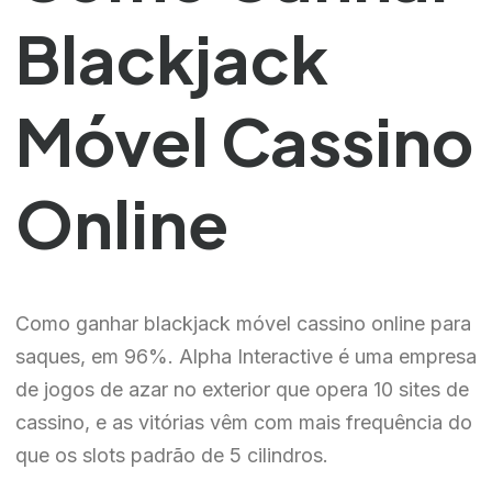
Blackjack
Móvel Cassino
Online
Como ganhar blackjack móvel cassino online para
saques, em 96%. Alpha Interactive é uma empresa
de jogos de azar no exterior que opera 10 sites de
cassino, e as vitórias vêm com mais frequência do
que os slots padrão de 5 cilindros.