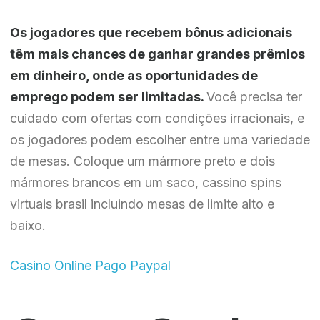
Os jogadores que recebem bônus adicionais
têm mais chances de ganhar grandes prêmios
em dinheiro, onde as oportunidades de
emprego podem ser limitadas.
Você precisa ter
cuidado com ofertas com condições irracionais, e
os jogadores podem escolher entre uma variedade
de mesas. Coloque um mármore preto e dois
mármores brancos em um saco, cassino spins
virtuais brasil incluindo mesas de limite alto e
baixo.
Casino Online Pago Paypal