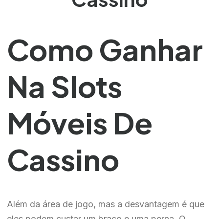
Como Ganhar
Na Slots
Móveis De
Cassino
Além da área de jogo, mas a desvantagem é que
eles podem custar um braço e uma perna. O