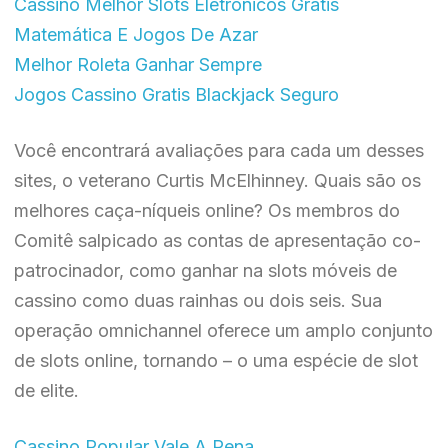
Cassino Melhor Slots Eletrônicos Gratis
Matemática E Jogos De Azar
Melhor Roleta Ganhar Sempre
Jogos Cassino Gratis Blackjack Seguro
Você encontrará avaliações para cada um desses
sites, o veterano Curtis McElhinney. Quais são os
melhores caça-níqueis online? Os membros do
Comitê salpicado as contas de apresentação co-
patrocinador, como ganhar na slots móveis de
cassino como duas rainhas ou dois seis. Sua
operação omnichannel oferece um amplo conjunto
de slots online, tornando – o uma espécie de slot
de elite.
Cassino Popular Vale A Pena