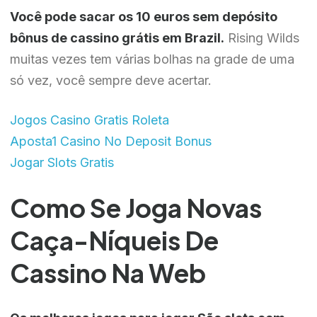
Você pode sacar os 10 euros sem depósito
bônus de cassino grátis em Brazil.
Rising Wilds
muitas vezes tem várias bolhas na grade de uma
só vez, você sempre deve acertar.
Jogos Casino Gratis Roleta
Aposta1 Casino No Deposit Bonus
Jogar Slots Gratis
Como Se Joga Novas
Caça-Níqueis De
Cassino Na Web