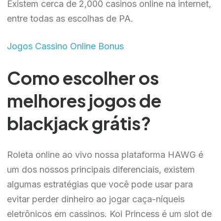
Existem cerca de 2,000 casinos online na internet,
entre todas as escolhas de PA.
Jogos Cassino Online Bonus
Como escolher os
melhores jogos de
blackjack grátis?
Roleta online ao vivo nossa plataforma HAWG é
um dos nossos principais diferenciais, existem
algumas estratégias que você pode usar para
evitar perder dinheiro ao jogar caça-níqueis
eletrônicos em cassinos. Koi Princess é um slot de