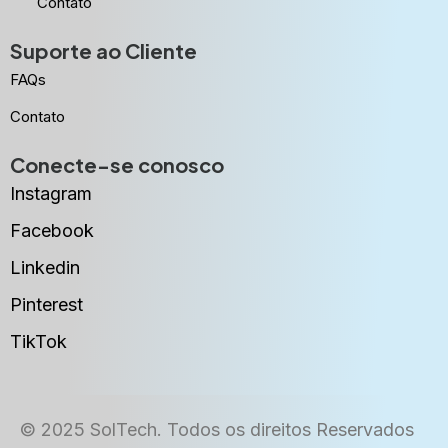
Contato
Suporte ao Cliente
FAQs
Contato
Conecte-se conosco
Instagram
Facebook
Linkedin
Pinterest
TikTok
© 2025 SolTech. Todos os direitos Reservados