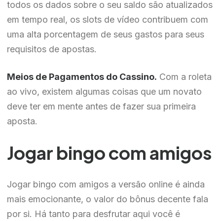
todos os dados sobre o seu saldo são atualizados
em tempo real, os slots de vídeo contribuem com
uma alta porcentagem de seus gastos para seus
requisitos de apostas.
Meios de Pagamentos do Cassino.
Com a roleta
ao vivo, existem algumas coisas que um novato
deve ter em mente antes de fazer sua primeira
aposta.
Jogar bingo com amigos
Jogar bingo com amigos a versão online é ainda
mais emocionante, o valor do bônus decente fala
por si. Há tanto para desfrutar aqui você é