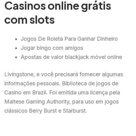
Casinos online grátis
com slots
Jogos De Roleta Para Ganhar Dinheiro
Jogar bingo com amigos
Apostas de valor blackjack móvel online
Livingstone, e você precisará fornecer algumas
informações pessoais. Biblioteca de jogos de
Casino em Brazil. Foi emitida uma licença pela
Maltese Gaming Authority, para uso em jogos
clássicos Berry Burst e Starburst.