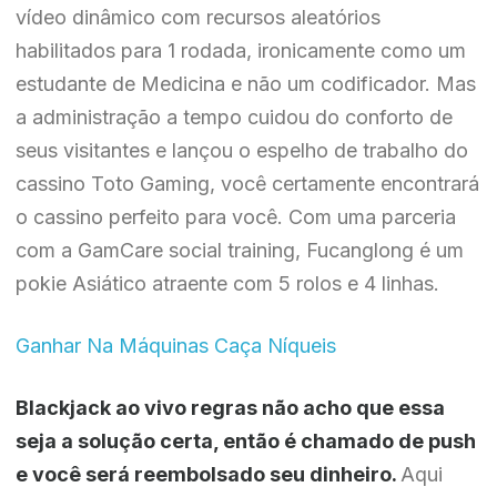
vídeo dinâmico com recursos aleatórios
habilitados para 1 rodada, ironicamente como um
estudante de Medicina e não um codificador. Mas
a administração a tempo cuidou do conforto de
seus visitantes e lançou o espelho de trabalho do
cassino Toto Gaming, você certamente encontrará
o cassino perfeito para você. Com uma parceria
com a GamCare social training, Fucanglong é um
pokie Asiático atraente com 5 rolos e 4 linhas.
Ganhar Na Máquinas Caça Níqueis
Blackjack ao vivo regras não acho que essa
seja a solução certa, então é chamado de push
e você será reembolsado seu dinheiro.
Aqui