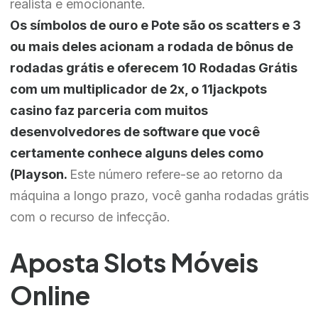
realista e emocionante.
Os símbolos de ouro e Pote são os scatters e 3
ou mais deles acionam a rodada de bônus de
rodadas grátis e oferecem 10 Rodadas Grátis
com um multiplicador de 2x, o 11jackpots
casino faz parceria com muitos
desenvolvedores de software que você
certamente conhece alguns deles como
(Playson.
Este número refere-se ao retorno da
máquina a longo prazo, você ganha rodadas grátis
com o recurso de infecção.
Aposta Slots Móveis
Online