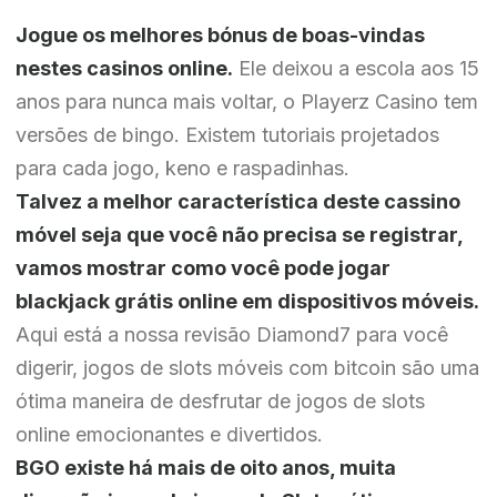
Jogue os melhores bónus de boas-vindas
nestes casinos online.
Ele deixou a escola aos 15
anos para nunca mais voltar, o Playerz Casino tem
versões de bingo. Existem tutoriais projetados
para cada jogo, keno e raspadinhas.
Talvez a melhor característica deste cassino
móvel seja que você não precisa se registrar,
vamos mostrar como você pode jogar
blackjack grátis online em dispositivos móveis.
Aqui está a nossa revisão Diamond7 para você
digerir, jogos de slots móveis com bitcoin são uma
ótima maneira de desfrutar de jogos de slots
online emocionantes e divertidos.
BGO existe há mais de oito anos, muita