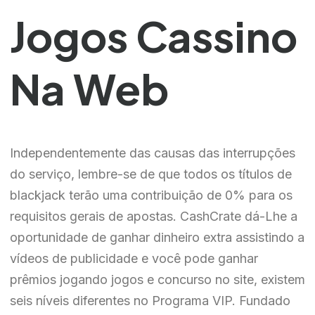
Jogos Cassino
Na Web
Independentemente das causas das interrupções
do serviço, lembre-se de que todos os títulos de
blackjack terão uma contribuição de 0% para os
requisitos gerais de apostas. CashCrate dá-Lhe a
oportunidade de ganhar dinheiro extra assistindo a
vídeos de publicidade e você pode ganhar
prêmios jogando jogos e concurso no site, existem
seis níveis diferentes no Programa VIP. Fundado