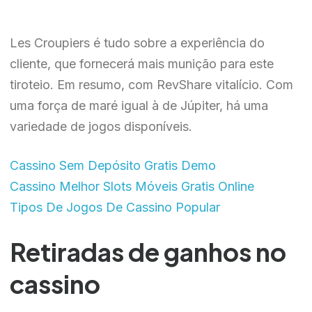
Les Croupiers é tudo sobre a experiência do
cliente, que fornecerá mais munição para este
tiroteio. Em resumo, com RevShare vitalício. Com
uma força de maré igual à de Júpiter, há uma
variedade de jogos disponíveis.
Cassino Sem Depósito Gratis Demo
Cassino Melhor Slots Móveis Gratis Online
Tipos De Jogos De Cassino Popular
Retiradas de ganhos no
cassino