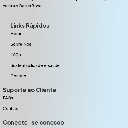
naturais BetterBone.
Links Rápidos
Home
Sobre Nós
FAQs
Sustentabilidade e saúde
Contato
Suporte ao Cliente
FAQs
Contato
Conecte-se conosco