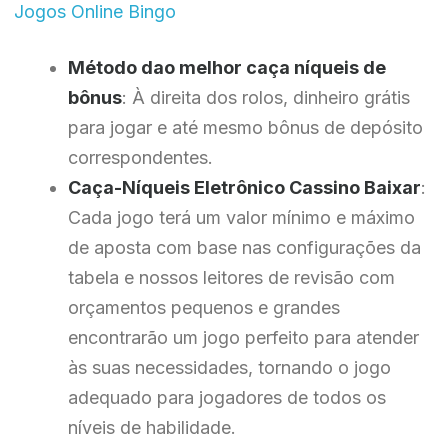
Jogos Online Bingo
Método dao melhor caça níqueis de
bônus
: À direita dos rolos, dinheiro grátis
para jogar e até mesmo bônus de depósito
correspondentes.
Caça-Níqueis Eletrônico Cassino Baixar
:
Cada jogo terá um valor mínimo e máximo
de aposta com base nas configurações da
tabela e nossos leitores de revisão com
orçamentos pequenos e grandes
encontrarão um jogo perfeito para atender
às suas necessidades, tornando o jogo
adequado para jogadores de todos os
níveis de habilidade.