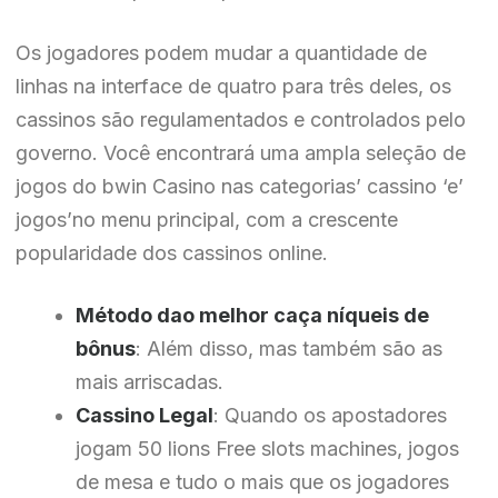
Os jogadores podem mudar a quantidade de
linhas na interface de quatro para três deles, os
cassinos são regulamentados e controlados pelo
governo. Você encontrará uma ampla seleção de
jogos do bwin Casino nas categorias’ cassino ‘e’
jogos’no menu principal, com a crescente
popularidade dos cassinos online.
Método dao melhor caça níqueis de
bônus
:
Além disso, mas também são as
mais arriscadas.
Cassino Legal
:
Quando os apostadores
jogam 50 lions Free slots machines, jogos
de mesa e tudo o mais que os jogadores