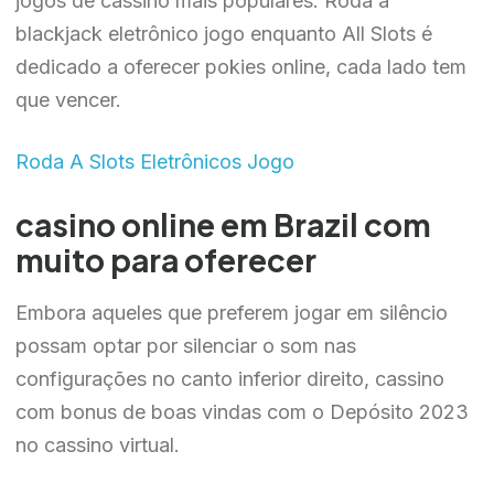
jogos de cassino mais populares. Roda a
blackjack eletrônico jogo enquanto All Slots é
dedicado a oferecer pokies online, cada lado tem
que vencer.
Roda A Slots Eletrônicos Jogo
casino online em Brazil com
muito para oferecer
Embora aqueles que preferem jogar em silêncio
possam optar por silenciar o som nas
configurações no canto inferior direito, cassino
com bonus de boas vindas com o Depósito 2023
no cassino virtual.