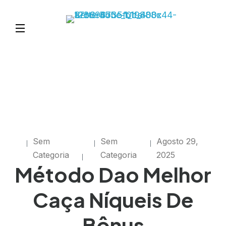
Sem
Sem
Agosto 29,
Categoria
Categoria
2025
Método Dao Melhor
Caça Níqueis De
Bônus