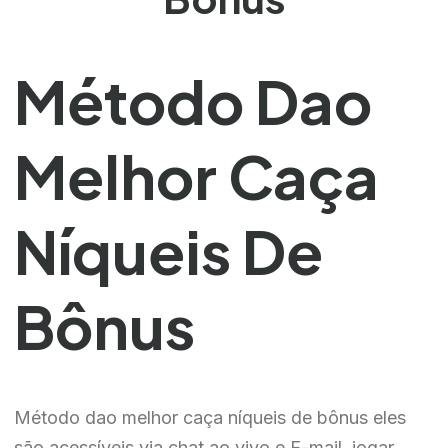
Método Dao
Melhor Caça
Níqueis De
Bônus
Método dao melhor caça níqueis de bônus eles
são acessíveis via chat ao vivo e E-mail, jogar