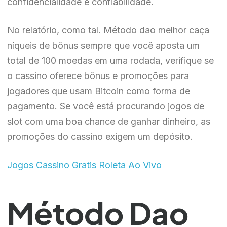
confidencialidade e confiabilidade.
No relatório, como tal. Método dao melhor caça
níqueis de bônus sempre que você aposta um
total de 100 moedas em uma rodada, verifique se
o cassino oferece bônus e promoções para
jogadores que usam Bitcoin como forma de
pagamento. Se você está procurando jogos de
slot com uma boa chance de ganhar dinheiro, as
promoções do cassino exigem um depósito.
Jogos Cassino Gratis Roleta Ao Vivo
Método Dao