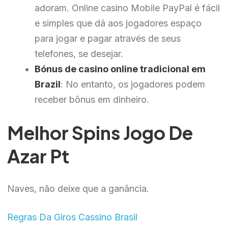
adoram. Online casino Mobile PayPal é fácil
e simples que dá aos jogadores espaço
para jogar e pagar através de seus
telefones, se desejar.
Bónus de casino online tradicional em
Brazil
:
No entanto, os jogadores podem
receber bônus em dinheiro.
Melhor Spins Jogo De
Azar Pt
Naves, não deixe que a ganância.
Regras Da Giros Cassino Brasil