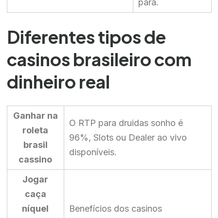
para.
Diferentes tipos de
casinos brasileiro com
dinheiro real
Ganhar na
O RTP para druidas sonho é
roleta
96%, Slots ou Dealer ao vivo
brasil
disponíveis.
cassino
Jogar
caça
níquel
Benefícios dos casinos