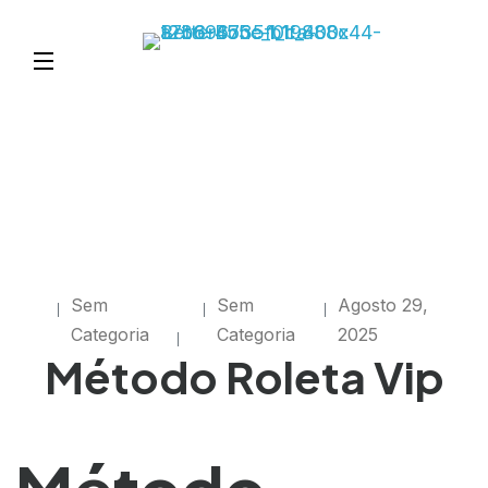
Sem
Sem
Agosto 29,
Categoria
Categoria
2025
Método Roleta Vip