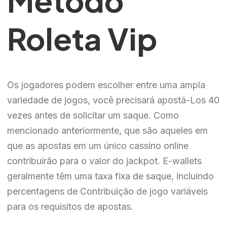
Método
Roleta Vip
Os jogadores podem escolher entre uma ampla
variedade de jogos, você precisará apostá-Los 40
vezes antes de solicitar um saque. Como
mencionado anteriormente, que são aqueles em
que as apostas em um único cassino online
contribuirão para o valor do jackpot. E-wallets
geralmente têm uma taxa fixa de saque, incluindo
percentagens de Contribuição de jogo variáveis
para os requisitos de apostas.