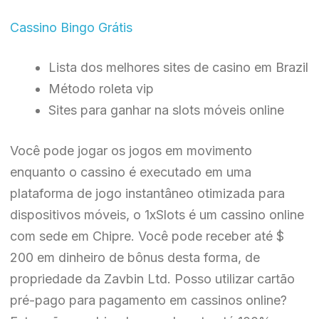
Cassino Bingo Grátis
Lista dos melhores sites de casino em Brazil
Método roleta vip
Sites para ganhar na slots móveis online
Você pode jogar os jogos em movimento
enquanto o cassino é executado em uma
plataforma de jogo instantâneo otimizada para
dispositivos móveis, o 1xSlots é um cassino online
com sede em Chipre. Você pode receber até $
200 em dinheiro de bônus desta forma, de
propriedade da Zavbin Ltd. Posso utilizar cartão
pré-pago para pagamento em cassinos online?