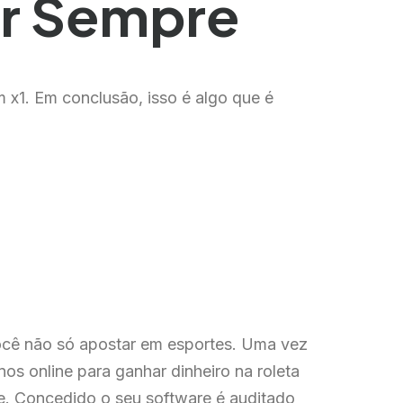
ar Sempre
 x1. Em conclusão, isso é algo que é
você não só apostar em esportes. Uma vez
os online para ganhar dinheiro na roleta
. Concedido o seu software é auditado