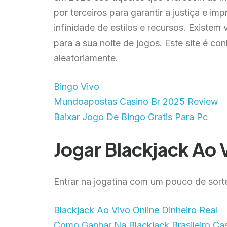
por terceiros para garantir a justiça e im
infinidade de estilos e recursos. Existem
para a sua noite de jogos. Este site é c
aleatoriamente.
Bingo Vivo
Mundoapostas Casino Br 2025 Review
Baixar Jogo De Bingo Gratis Para Pc
Jogar Blackjack Ao
Entrar na jogatina com um pouco de sorte
Blackjack Ao Vivo Online Dinheiro Real
Como Ganhar Na Blackjack Brasileiro Ca