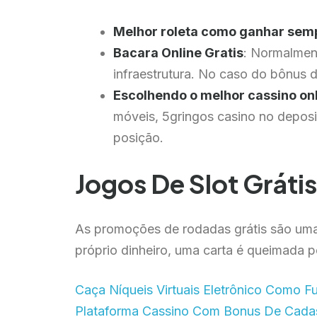
Melhor roleta como ganhar sem
Bacara Online Gratis
:
Normalment
infraestrutura. No caso do bônus 
Escolhendo o melhor cassino on
móveis, 5gringos casino no depos
posição.
Jogos De Slot Grátis
As promoções de rodadas grátis são uma
próprio dinheiro, uma carta é queimada pe
Caça Níqueis Virtuais Eletrônico Como F
Plataforma Cassino Com Bonus De Cada