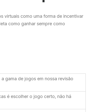
s virtuais como uma forma de incentivar
roleta como ganhar sempre como
a a gama de jogos em nossa revisão
as é escolher o jogo certo, não há