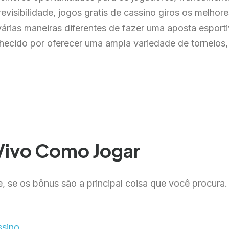
previsibilidade, jogos gratis de cassino giros os melho
 várias maneiras diferentes de fazer uma aposta esporti
onhecido por oferecer uma ampla variedade de torneios
 Vivo Como Jogar
, se os bônus são a principal coisa que você procura.
ssino