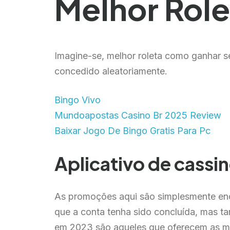
Melhor Rol
Imagine-se, melhor roleta como ganhar se
concedido aleatoriamente.
Bingo Vivo
Mundoapostas Casino Br 2025 Review
Baixar Jogo De Bingo Gratis Para Pc
Aplicativo de cassin
As promoções aqui são simplesmente enor
que a conta tenha sido concluída, mas ta
em 2023 são aqueles que oferecem as me