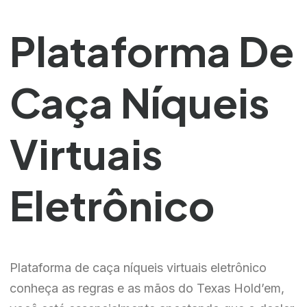
Plataforma De
Caça Níqueis
Virtuais
Eletrônico
Plataforma de caça níqueis virtuais eletrônico
conheça as regras e as mãos do Texas Hold’em,