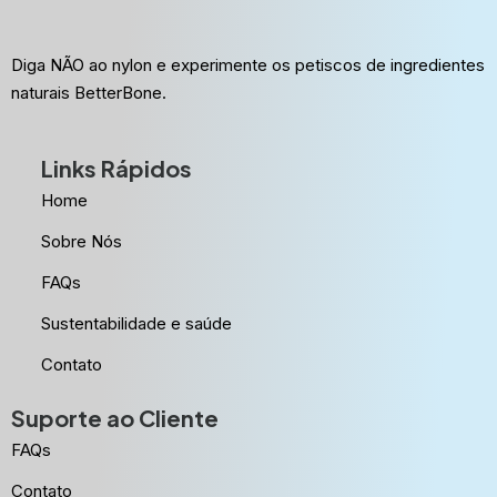
Diga NÃO ao nylon e experimente os petiscos de ingredientes
naturais BetterBone.
Links Rápidos
Home
Sobre Nós
FAQs
Sustentabilidade e saúde
Contato
Suporte ao Cliente
FAQs
Contato