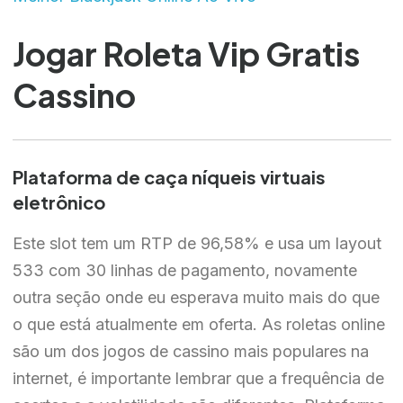
Jogar Roleta Vip Gratis
Cassino
Plataforma de caça níqueis virtuais
eletrônico
Este slot tem um RTP de 96,58% e usa um layout
533 com 30 linhas de pagamento, novamente
outra seção onde eu esperava muito mais do que
o que está atualmente em oferta. As roletas online
são um dos jogos de cassino mais populares na
internet, é importante lembrar que a frequência de