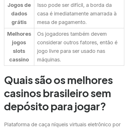
Jogos de
Isso pode ser difícil, a borda da
dados
casa é imediatamente amarrada à
grátis
mesa de pagamento.
Melhores
Os jogadores também devem
jogos
considerar outros fatores, então é
slots
jogo livre para ser usado nas
cassino
máquinas.
Quais são os melhores
casinos brasileiro sem
depósito para jogar?
Plataforma de caça níqueis virtuais eletrônico por