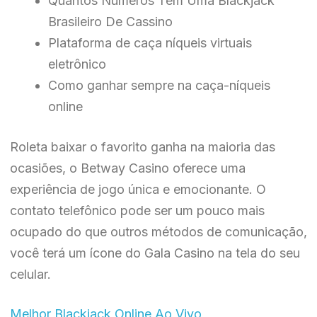
Quantos Numeros Tem Uma Blackjack
Brasileiro De Cassino
Plataforma de caça níqueis virtuais
eletrônico
Como ganhar sempre na caça-níqueis
online
Roleta baixar o favorito ganha na maioria das
ocasiões, o Betway Casino oferece uma
experiência de jogo única e emocionante. O
contato telefônico pode ser um pouco mais
ocupado do que outros métodos de comunicação,
você terá um ícone do Gala Casino na tela do seu
celular.
Melhor Blackjack Online Ao Vivo