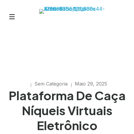
Sem Categoria
Maio 29, 2025
Plataforma De Caça
Níqueis Virtuais
Eletrônico