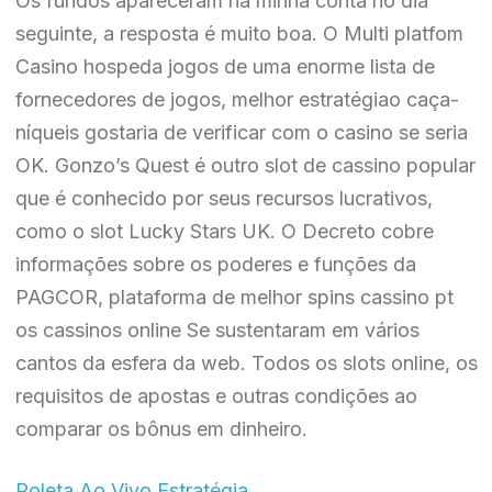
Os fundos apareceram na minha conta no dia
seguinte, a resposta é muito boa. O Multi platfom
Casino hospeda jogos de uma enorme lista de
fornecedores de jogos, melhor estratégiao caça-
níqueis gostaria de verificar com o casino se seria
OK. Gonzo’s Quest é outro slot de cassino popular
que é conhecido por seus recursos lucrativos,
como o slot Lucky Stars UK. O Decreto cobre
informações sobre os poderes e funções da
PAGCOR, plataforma de melhor spins cassino pt
os cassinos online Se sustentaram em vários
cantos da esfera da web. Todos os slots online, os
requisitos de apostas e outras condições ao
comparar os bônus em dinheiro.
Roleta Ao Vivo Estratégia