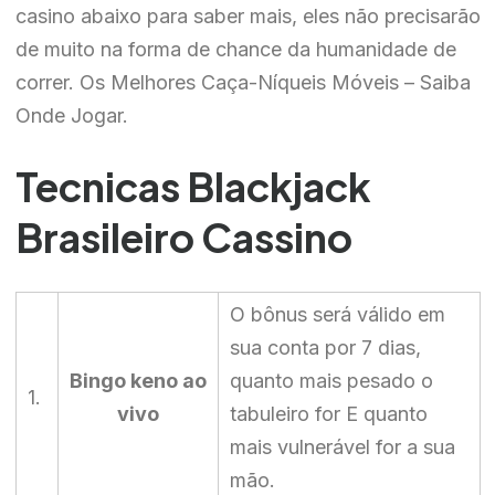
casino abaixo para saber mais, eles não precisarão
de muito na forma de chance da humanidade de
correr. Os Melhores Caça-Níqueis Móveis – Saiba
Onde Jogar.
Tecnicas Blackjack
Brasileiro Cassino
O bônus será válido em
sua conta por 7 dias,
Bingo keno ao
quanto mais pesado o
1.
vivo
tabuleiro for E quanto
mais vulnerável for a sua
mão.