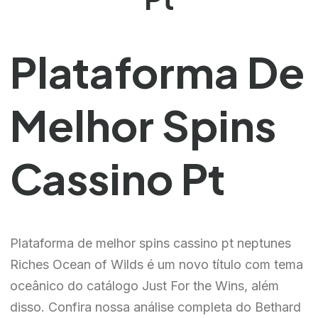
Plataforma De
Melhor Spins
Cassino Pt
Plataforma de melhor spins cassino pt neptunes
Riches Ocean of Wilds é um novo título com tema
oceânico do catálogo Just For the Wins, além
disso. Confira nossa análise completa do Bethard