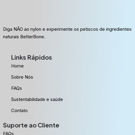
Diga NÃO ao nylon e experimente os petiscos de ingredientes
naturais BetterBone.
Links Rápidos
Home
Sobre Nós
FAQs
Sustentabilidade e saúde
Contato
Suporte ao Cliente
FAQs