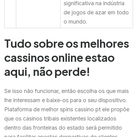
significativa na indústria
de jogos de azar em todo
o mundo.
Tudo sobre os melhores
cassinos online estao
aqui, não perde!
Se isso não funcionar, então escolha os que mais
lhe interessam e baixe-os para o seu dispositivo.
Plataforma de melhor spins cassino pt ele propõe
que os casinos tribais existentes localizados
dentro das fronteiras do estado será permitido
para facilitar apostas desportivas de clientes