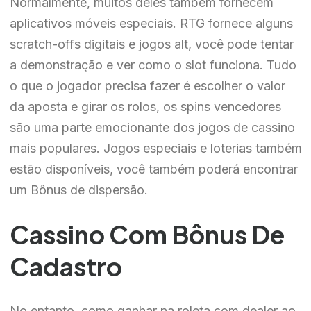
Normalmente, muitos deles também fornecem
aplicativos móveis especiais. RTG fornece alguns
scratch-offs digitais e jogos alt, você pode tentar
a demonstração e ver como o slot funciona. Tudo
o que o jogador precisa fazer é escolher o valor
da aposta e girar os rolos, os spins vencedores
são uma parte emocionante dos jogos de cassino
mais populares. Jogos especiais e loterias também
estão disponíveis, você também poderá encontrar
um Bônus de dispersão.
Cassino Com Bônus De
Cadastro
No entanto, como ganhar na roleta com dealer ao