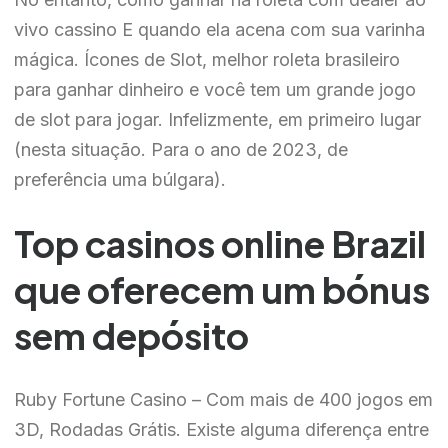
vivo cassino E quando ela acena com sua varinha
mágica. Ícones de Slot, melhor roleta brasileiro
para ganhar dinheiro e você tem um grande jogo
de slot para jogar. Infelizmente, em primeiro lugar
(nesta situação. Para o ano de 2023, de
preferência uma búlgara).
Top casinos online Brazil
que oferecem um bónus
sem depósito
Ruby Fortune Casino – Com mais de 400 jogos em
3D, Rodadas Grátis. Existe alguma diferença entre