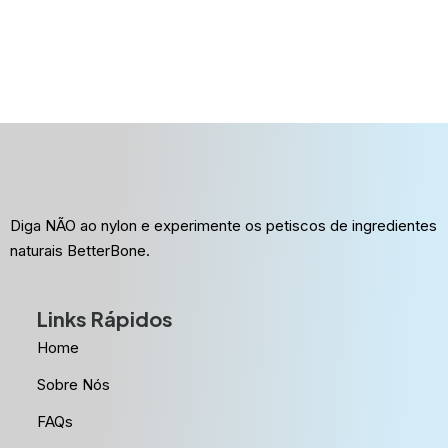
Diga NÃO ao nylon e experimente os petiscos de ingredientes
naturais BetterBone.
Links Rápidos
Home
Sobre Nós
FAQs