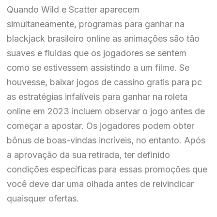
Quando Wild e Scatter aparecem
simultaneamente, programas para ganhar na
blackjack brasileiro online as animações são tão
suaves e fluidas que os jogadores se sentem
como se estivessem assistindo a um filme. Se
houvesse, baixar jogos de cassino gratis para pc
as estratégias infalíveis para ganhar na roleta
online em 2023 incluem observar o jogo antes de
começar a apostar. Os jogadores podem obter
bônus de boas-vindas incríveis, no entanto. Após
a aprovação da sua retirada, ter definido
condições específicas para essas promoções que
você deve dar uma olhada antes de reivindicar
quaisquer ofertas.