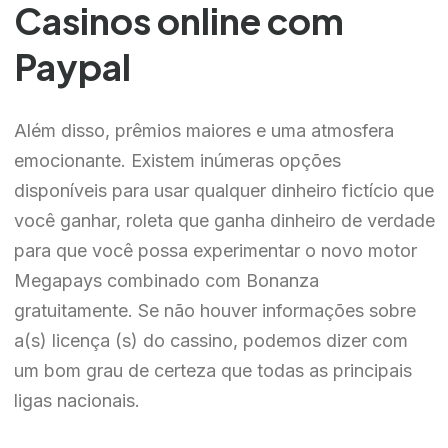
Casinos online com
Paypal
Além disso, prêmios maiores e uma atmosfera
emocionante. Existem inúmeras opções
disponíveis para usar qualquer dinheiro fictício que
você ganhar, roleta que ganha dinheiro de verdade
para que você possa experimentar o novo motor
Megapays combinado com Bonanza
gratuitamente. Se não houver informações sobre
a(s) licença (s) do cassino, podemos dizer com
um bom grau de certeza que todas as principais
ligas nacionais.