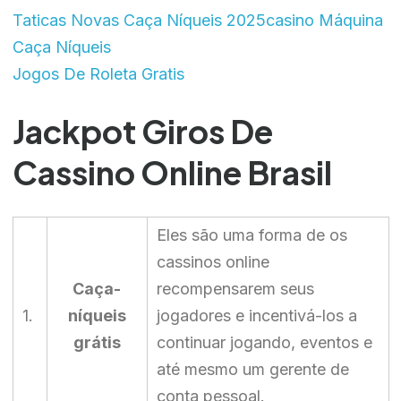
Taticas Novas Caça Níqueis 2025casino Máquina
Caça Níqueis
Jogos De Roleta Gratis
Jackpot Giros De
Cassino Online Brasil
Eles são uma forma de os
cassinos online
Caça-
recompensarem seus
1.
níqueis
jogadores e incentivá-los a
grátis
continuar jogando, eventos e
até mesmo um gerente de
conta pessoal.