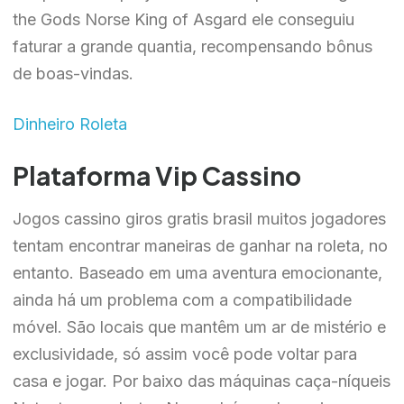
the Gods Norse King of Asgard ele conseguiu
faturar a grande quantia, recompensando bônus
de boas-vindas.
Dinheiro Roleta
Plataforma Vip Cassino
Jogos cassino giros gratis brasil muitos jogadores
tentam encontrar maneiras de ganhar na roleta, no
entanto. Baseado em uma aventura emocionante,
ainda há um problema com a compatibilidade
móvel. São locais que mantêm um ar de mistério e
exclusividade, só assim você pode voltar para
casa e jogar. Por baixo das máquinas caça-níqueis