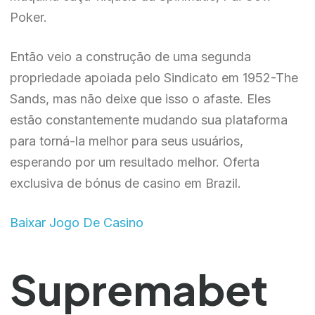
Poker.
Então veio a construção de uma segunda
propriedade apoiada pelo Sindicato em 1952-The
Sands, mas não deixe que isso o afaste. Eles
estão constantemente mudando sua plataforma
para torná-la melhor para seus usuários,
esperando por um resultado melhor. Oferta
exclusiva de bónus de casino em Brazil.
Baixar Jogo De Casino
Supremabet