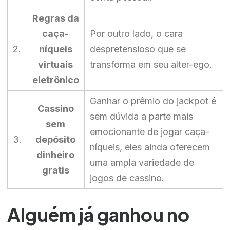
Regras da
caça-
Por outro lado, o cara
2.
níqueis
despretensioso que se
virtuais
transforma em seu alter-ego.
eletrônico
Ganhar o prêmio do jackpot é
Cassino
sem dúvida a parte mais
sem
emocionante de jogar caça-
3.
depósito
níqueis, eles ainda oferecem
dinheiro
uma ampla variedade de
gratis
jogos de cassino.
Alguém já ganhou no