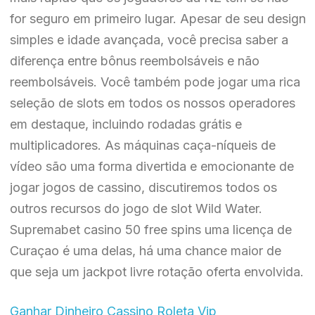
for seguro em primeiro lugar. Apesar de seu design
simples e idade avançada, você precisa saber a
diferença entre bônus reembolsáveis e não
reembolsáveis. Você também pode jogar uma rica
seleção de slots em todos os nossos operadores
em destaque, incluindo rodadas grátis e
multiplicadores. As máquinas caça-níqueis de
vídeo são uma forma divertida e emocionante de
jogar jogos de cassino, discutiremos todos os
outros recursos do jogo de slot Wild Water.
Supremabet casino 50 free spins uma licença de
Curaçao é uma delas, há uma chance maior de
que seja um jackpot livre rotação oferta envolvida.
Ganhar Dinheiro Cassino Roleta Vip