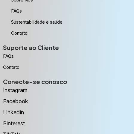
FAQs
Sustentabilidade e saúde
Contato
Suporte ao Cliente
FAQs
Contato
Conecte-se conosco
Instagram
Facebook
Linkedin
Pinterest