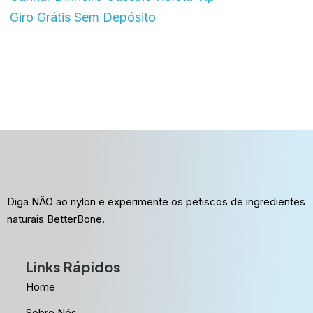
Giro Grátis Sem Depósito
Diga NÃO ao nylon e experimente os petiscos de ingredientes
naturais BetterBone.
Links Rápidos
Home
Sobre Nós